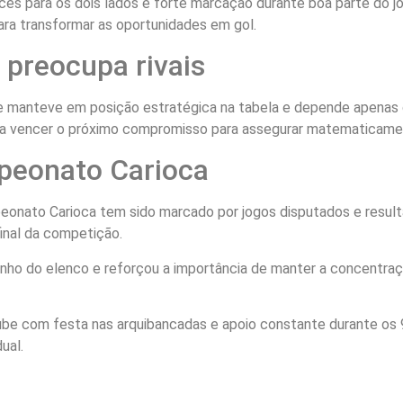
nces para os dois lados e forte marcação durante boa parte do 
ara transformar as oportunidades em gol.
 preocupa rivais
 manteve em posição estratégica na tabela e depende apenas d
cisa vencer o próximo compromisso para assegurar matematicamen
peonato Carioca
nato Carioca tem sido marcado por jogos disputados e resul
inal da competição.
ho do elenco e reforçou a importância de manter a concentraçã
clube com festa nas arquibancadas e apoio constante durante os
ual.