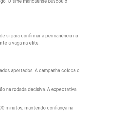
jogo. O time maricaense buscou o
e si para confirmar a permanência na
te a vaga na elite.
tados apertados. A campanha coloca o
o na rodada decisiva. A expectativa
 90 minutos, mantendo confiança na