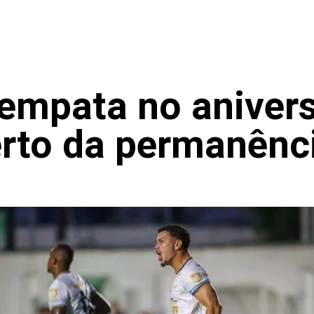
empata no aniversá
rto da permanênc