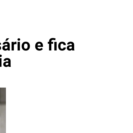
rio e fica
ia