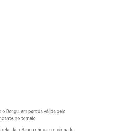
o Bangu, em partida válida pela
dante no torneio.
tabela. Já o Bangu chega pressionado