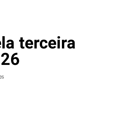
a terceira
026