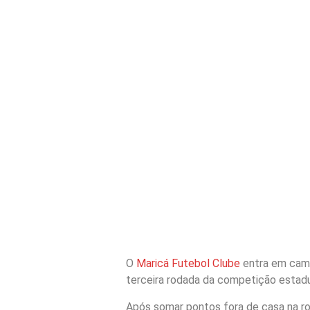
O
Maricá Futebol Clube
entra em camp
terceira rodada da competição estadu
Após somar pontos fora de casa na rod