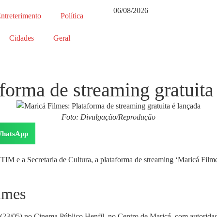
06/08/2026
ntreterimento
Política
Cidades
Geral
forma de streaming gratuita
Foto: Divulgação/Reprodução
hatsApp
IM e a Secretaria de Cultura, a plataforma de streaming ‘Maricá Filmes
lmes
 (23/05) no Cinema Público Henfil, no Centro de Maricá, com autoridad