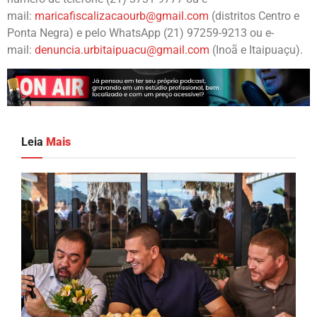
mail:
maricafiscalizacaourb@gmail.com
(distritos Centro e
Ponta Negra) e pelo WhatsApp (21) 97259-9213 ou e-
mail:
denuncia.urbitaipuacu@gmail.com
(Inoã e Itaipuaçu).
Leia
Mais