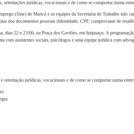
s, orientações jurídicas, vocacionais e de como se comportar numa entr
prego (Sine) de Maricá e as equipes da Secretaria de Trabalho irão cad
ópias dos documentos pessoais (Identidade, CPF, comprovante de residência
na, dias 22 e 23/06, na Praça dos Gaviões, em Itaipuaçu. A programação
nta com assistentes sociais, psicólogos e uma equipe jurídica com advo
s e orientação jurídicas, vocacionais e de como se comportar numa entr
ro
egra