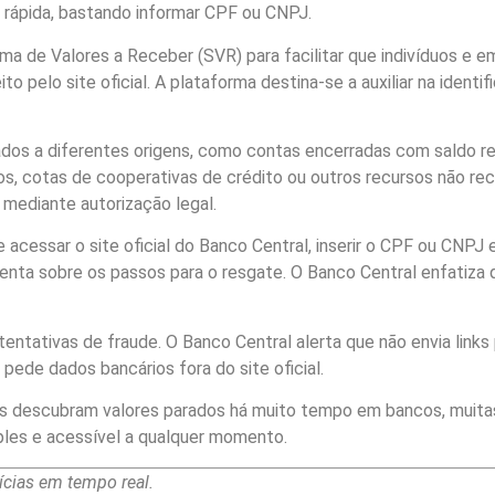
e rápida, bastando informar CPF ou CNPJ.
ema de Valores a Receber (SVR) para facilitar que indivíduos e 
o pelo site oficial. A plataforma destina-se a auxiliar na ident
dos a diferentes origens, como contas encerradas com saldo res
os, cotas de cooperativas de crédito ou outros recursos não r
 mediante autorização legal.
e acessar o site oficial do Banco Central, inserir o CPF ou CNPJ e
orienta sobre os passos para o resgate. O Banco Central enfatiza
tentativas de fraude. O Banco Central alerta que não envia link
pede dados bancários fora do site oficial.
iros descubram valores parados há muito tempo em bancos, muit
ples e acessível a qualquer momento.
cias em tempo real.