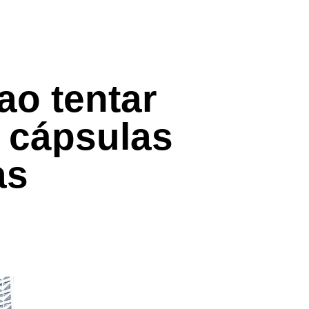
ao tentar
 cápsulas
as