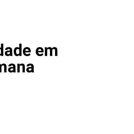
idade em
emana