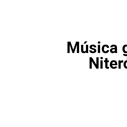
Música g
Niter