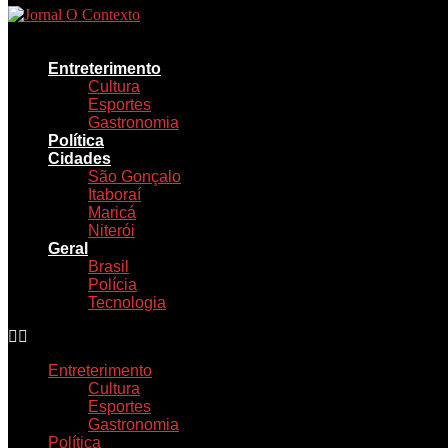
Ir
para
o
Entreterimento
conteúdo
Cultura
Esportes
Gastronomia
Política
Cidades
São Gonçalo
Itaboraí
Maricá
Niterói
Geral
Brasil
Polícia
Tecnologia
Entreterimento
Cultura
Esportes
Gastronomia
Política