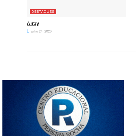
DESTAQUES
Array
julho 24, 2026