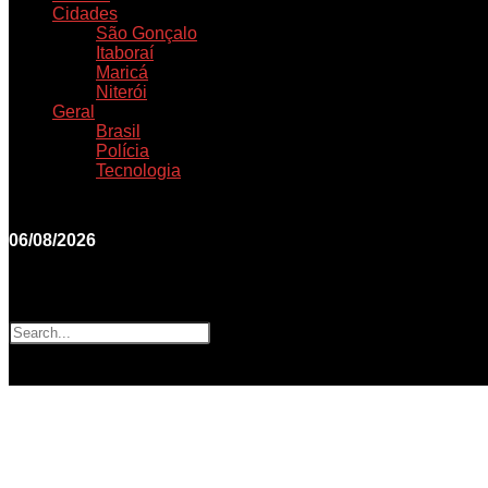
Cidades
São Gonçalo
Itaboraí
Maricá
Niterói
Geral
Brasil
Polícia
Tecnologia
06/08/2026
Search