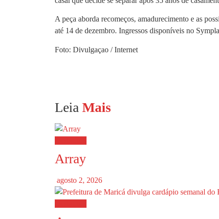
casal que decide se separar após 35 anos de casament
A peça aborda recomeços, amadurecimento e as possib
até 14 de dezembro. Ingressos disponíveis no Sympla
Foto: Divulgaçao / Internet
Leia
Mais
Destaques
Array
agosto 2, 2026
Destaques