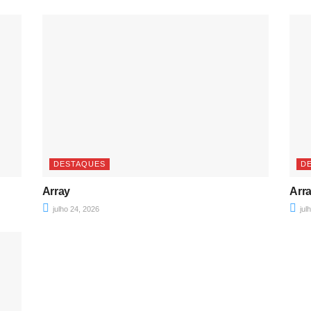
DESTAQUES
D
Array
Arr
julho 24, 2026
jul