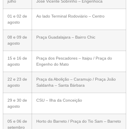
julho
José Vicente Sobrinho – Engenhoca
01 e 02 de
Ao lado Terminal Rodoviário – Centro
agosto
08 e 09 de
Praça Guadalajara – Bairro Chic
agosto
15 e 16 de
Praça dos Pescadores – Itaipu / Praça do
agosto
Engenho do Mato
22 e 23 de
Praça da Abolição – Caramujo / Praça João
agosto
Saldanha – Santa Bárbara
29 e 30 de
CSU – Ilha da Conceição
agosto
05 e 06 de
Horto do Barreto / Praça do Tio Sam – Barreto
setembro