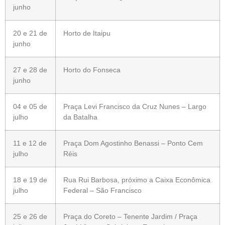
junho
20 e 21 de
Horto de Itaipu
junho
27 e 28 de
Horto do Fonseca
junho
04 e 05 de
Praça Levi Francisco da Cruz Nunes – Largo
julho
da Batalha
11 e 12 de
Praça Dom Agostinho Benassi – Ponto Cem
julho
Réis
18 e 19 de
Rua Rui Barbosa, próximo a Caixa Econômica
julho
Federal – São Francisco
25 e 26 de
Praça do Coreto – Tenente Jardim / Praça