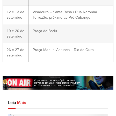
12 e 13 de
Viradouro – Santa Rosa / Rua Noronha
setembro
Torrezão, próximo ao Pró Cubango
19 e 20 de
Praça do Badu
setembro
26 e 27 de
Praça Manuel Antunes – Rio do Ouro
setembro
Leia
Mais