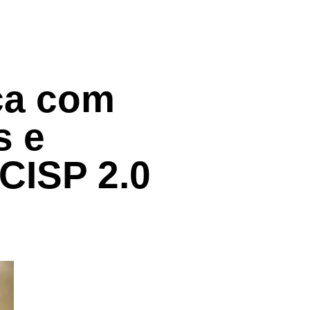
nça com
s e
CISP 2.0