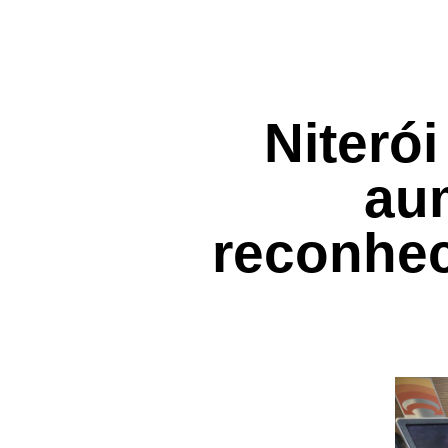
Niteró
au
reconhec