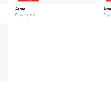
Array
Arr
julho 24, 2026
jul