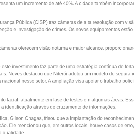
resenta um incremento de até 40%. A cidade também incorporar
gurança Pública (CISP) traz câmeras de alta resolução com vis
enção e investigação de crimes. Os novos equipamentos estão 
s câmeras oferecem visão noturna e maior alcance, proporciona
 este investimento faz parte de uma estratégia contínua de for
erais. Neves destacou que Niterói adotou um modelo de seguran
 nacional nesse setor. A ampliação visa apoiar o trabalho polic
o facial, atualmente em fase de testes em algumas áreas. Essa
o a identificação através de cruzamento de informações.
ica, Gilson Chagas, frisou que a implantação do reconhecimento
isão. Ele mencionou que, em outros locais, houve casos de erro,
a qualidade.