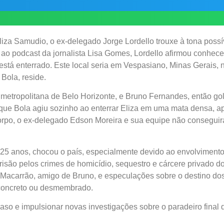
iza Samudio, o ex-delegado Jorge Lordello trouxe à tona poss
o podcast da jornalista Lisa Gomes, Lordello afirmou conhecer
 está enterrado. Este local seria em Vespasiano, Minas Gerais, 
Bola, reside.
metropolitana de Belo Horizonte, e Bruno Fernandes, então gol
 que Bola agiu sozinho ao enterrar Eliza em uma mata densa, a
corpo, o ex-delegado Edson Moreira e sua equipe não conseguir
a 25 anos, chocou o país, especialmente devido ao envolviment
ão pelos crimes de homicídio, sequestro e cárcere privado do 
 Macarrão, amigo de Bruno, e especulações sobre o destino dos 
b concreto ou desmembrado.
aso e impulsionar novas investigações sobre o paradeiro final