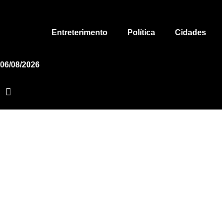
Ir
para
o
Entreterimento
Política
Cidades
conteúdo
06/08/2026