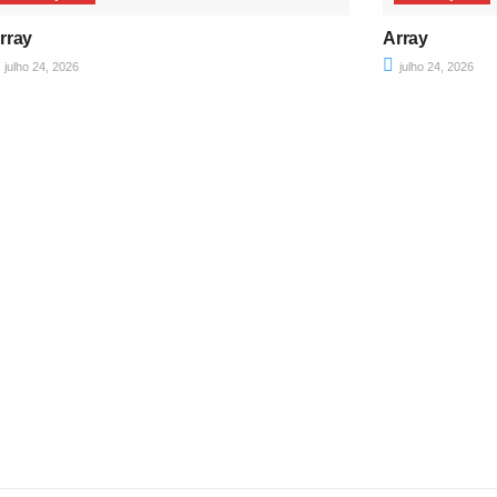
rray
Array
julho 24, 2026
julho 24, 2026