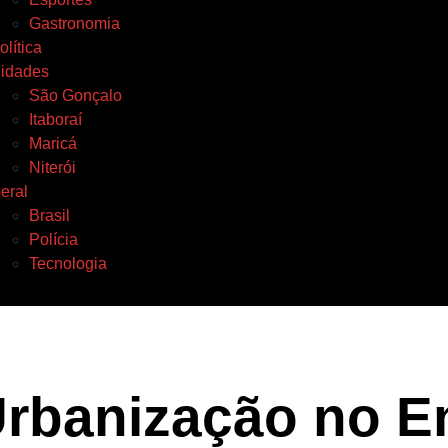
Gastronomia
olítica
idades
São Gonçalo
Itaboraí
Maricá
Niterói
eral
Brasil
Polícia
Tecnologia
Urbanização no 