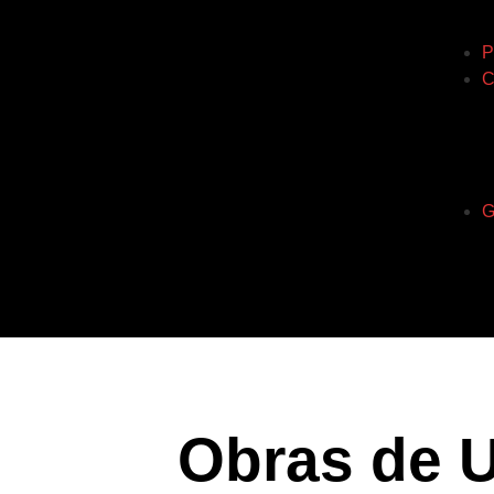
P
C
G
Obras de 