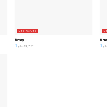
DESTAQUES
D
Array
Arr
julho 24, 2026
jul