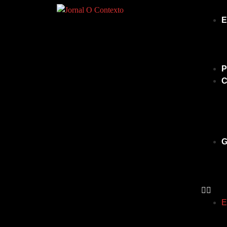
E
P
C
G
E