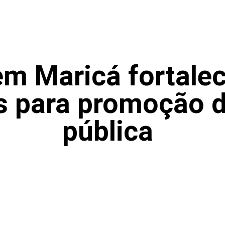
em Maricá fortale
s para promoção 
pública