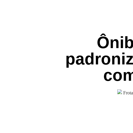
Ônib
padroni
com