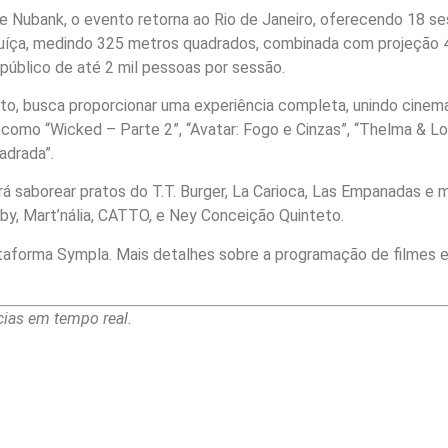
e Nubank, o evento retorna ao Rio de Janeiro, oferecendo 18 sess
Suíça, medindo 325 metros quadrados, combinada com projeção 4
público de até 2 mil pessoas por sessão.
, busca proporcionar uma experiência completa, unindo cinema,
 como “Wicked – Parte 2”, “Avatar: Fogo e Cinzas”, “Thelma & Lo
adrada”.
rá saborear pratos do T.T. Burger, La Carioca, Las Empanadas 
y, Mart’nália, CATTO, e Ney Conceição Quinteto.
ataforma Sympla. Mais detalhes sobre a programação de filmes 
ias em tempo real.