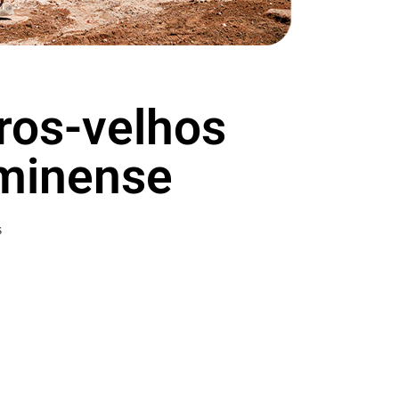
ros-velhos
uminense