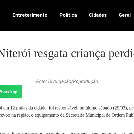
Entreterimento
Política
Cidades
Geral
terói resgata criança perdi
Foto: Divulgação/Reprodução
hatsApp
i em 12 praias da cidade, foi responsável, no último sábado (29/03), pe
revoo na região, o equipamento da Secretaria Municipal de Ordem Públ
osques foram acionados, assumiram a ocorrência e encontraram a cria