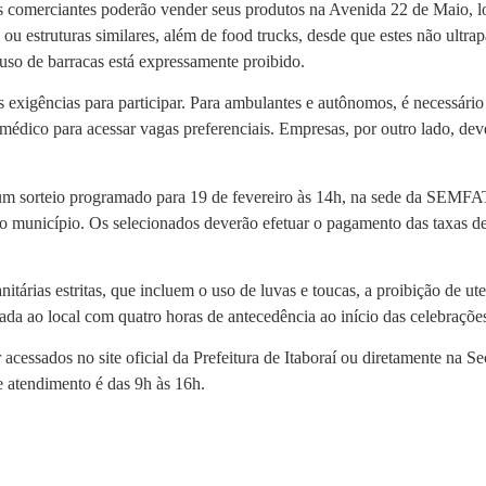
s comerciantes poderão vender seus produtos na Avenida 22 de Maio, loc
 ou estruturas similares, além de food trucks, desde que estes não ultr
uso de barracas está expressamente proibido.
 exigências para participar. Para ambulantes e autônomos, é necessár
 médico para acessar vagas preferenciais. Empresas, por outro lado, de
e um sorteio programado para 19 de fevereiro às 14h, na sede da SEMFA
o município. Os selecionados deverão efetuar o pagamento das taxas de
tárias estritas, que incluem o uso de luvas e toucas, a proibição de ute
ada ao local com quatro horas de antecedência ao início das celebrações
acessados no site oficial da Prefeitura de Itaboraí ou diretamente na S
e atendimento é das 9h às 16h.