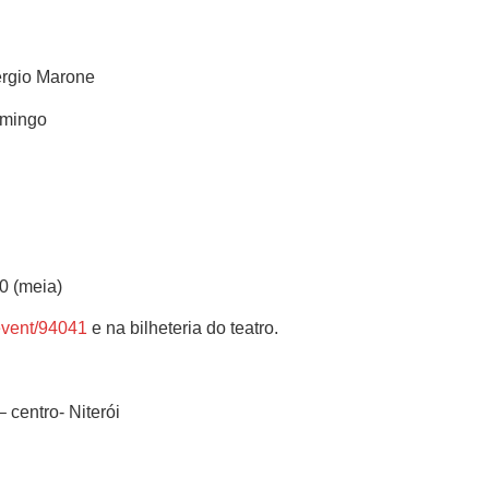
ergio Marone
omingo
00 (meia)
/event/94041
e na bilheteria do teatro.
centro- Niterói