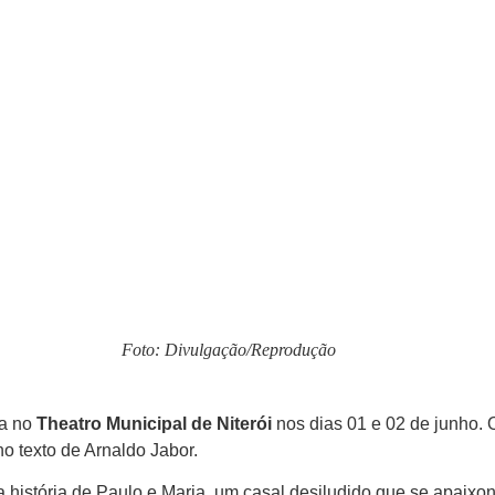
Foto: Divulgação/Reprodução
da no
Theatro Municipal de Niterói
nos dias 01 e 02 de junho. O
o texto de Arnaldo Jabor.
a história de Paulo e Maria, um casal desiludido que se apaix