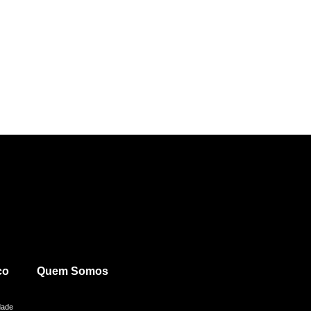
co
Quem Somos
dade