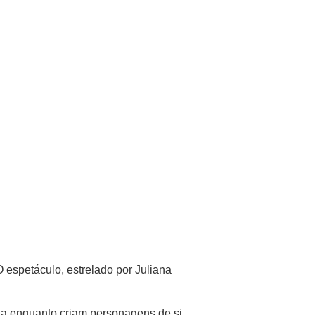
 espetáculo, estrelado por Juliana
ona enquanto criam personagens de si