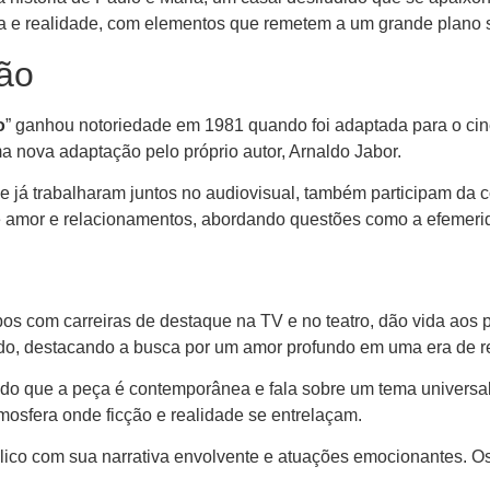
a e realidade, com elementos que remetem a um grande plano 
ção
o
” ganhou notoriedade em 1981 quando foi adaptada para o ci
a nova adaptação pelo próprio autor, Arnaldo Jabor.
ue já trabalharam juntos no audiovisual, também participam d
 amor e relacionamentos, abordando questões como a efemerid
os com carreiras de destaque na TV e no teatro, dão vida aos p
ado, destacando a busca por um amor profundo em uma era de r
o que a peça é contemporânea e fala sobre um tema universal 
mosfera onde ficção e realidade se entrelaçam.
lico com sua narrativa envolvente e atuações emocionantes. O