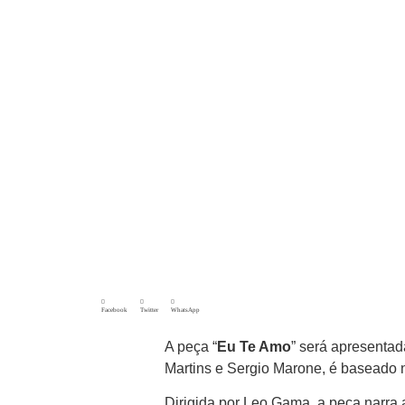
Facebook
Twitter
WhatsApp
A peça “
Eu Te Amo
” será apresenta
Martins e Sergio Marone, é baseado n
Dirigida por Leo Gama, a peça narra 