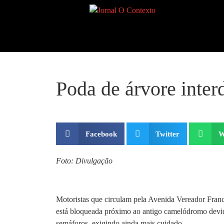
Poda de árvore inter
Facebook
Twitter
W
Foto: Divulgação
Motoristas que circulam pela Avenida Vereador Franc
está bloqueada próximo ao antigo camelódromo devido 
semáforos, exigindo ainda mais cuidado.