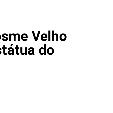
osme Velho
státua do