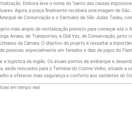
italização. Embora leve o nome do “santo das causas impossívei
oares. Agora, a praça finalmente receberá uma imagem de São Ju
unicipal de Conservação e o Santuário de São Judas Tadeu, con
ojeto mais amplo de revitalização previsto para começar até o fi
orge Arraes, de Transportes, e Didi Vaz, de Conservação, junto 
banos da Câmara. O objetivo do projeto é ressaltar a importância
de pessoas, especialmente em feriados e dias de jogos do Fla
 a logística da região. Os atuais pontos de embarque e desemb
ça, serão relocados para o Terminal do Cosme Velho, situado a 
lho e oferecer mais segurança e conforto aos visitantes do Cri
cias em tempo real.