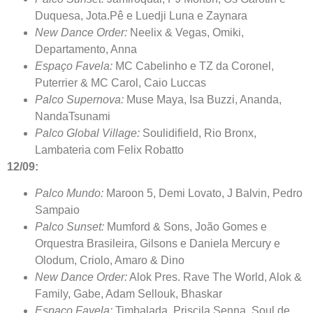
Duquesa, Jota.Pê e Luedji Luna e Zaynara
New Dance Order:
Neelix & Vegas, Omiki,
Departamento, Anna
Espaço Favela:
MC Cabelinho e TZ da Coronel,
Puterrier & MC Carol, Caio Luccas
Palco Supernova:
Muse Maya, Isa Buzzi, Ananda,
NandaTsunami
Palco Global Village:
Soulidifield, Rio Bronx,
Lambateria com Felix Robatto
12/09:
Palco Mundo:
Maroon 5, Demi Lovato, J Balvin, Pedro
Sampaio
Palco Sunset:
Mumford & Sons, João Gomes e
Orquestra Brasileira, Gilsons e Daniela Mercury e
Olodum, Criolo, Amaro & Dino
New Dance Order:
Alok Pres. Rave The World, Alok &
Family, Gabe, Adam Sellouk, Bhaskar
Espaço Favela:
Timbalada, Priscila Senna, Soul de