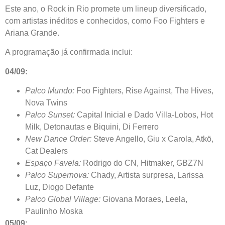
Este ano, o Rock in Rio promete um lineup diversificado,
com artistas inéditos e conhecidos, como Foo Fighters e
Ariana Grande.
A programação já confirmada inclui:
04/09:
Palco Mundo:
Foo Fighters, Rise Against, The Hives,
Nova Twins
Palco Sunset:
Capital Inicial e Dado Villa-Lobos, Hot
Milk, Detonautas e Biquini, Di Ferrero
New Dance Order:
Steve Angello, Giu x Carola, Atkö,
Cat Dealers
Espaço Favela:
Rodrigo do CN, Hitmaker, GBZ7N
Palco Supernova:
Chady, Artista surpresa, Larissa
Luz, Diogo Defante
Palco Global Village:
Giovana Moraes, Leela,
Paulinho Moska
05/09: