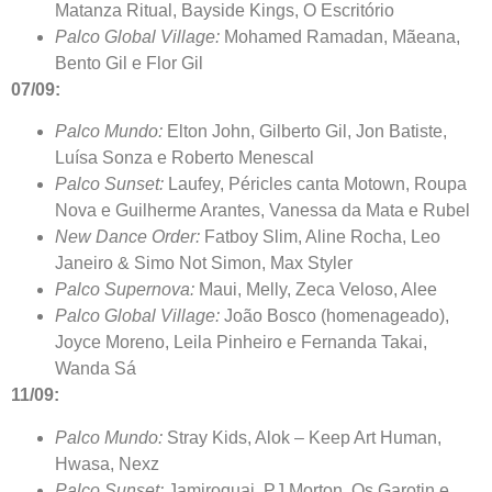
Matanza Ritual, Bayside Kings, O Escritório
Palco Global Village:
Mohamed Ramadan, Mãeana,
Bento Gil e Flor Gil
07/09:
Palco Mundo:
Elton John, Gilberto Gil, Jon Batiste,
Luísa Sonza e Roberto Menescal
Palco Sunset:
Laufey, Péricles canta Motown, Roupa
Nova e Guilherme Arantes, Vanessa da Mata e Rubel
New Dance Order:
Fatboy Slim, Aline Rocha, Leo
Janeiro & Simo Not Simon, Max Styler
Palco Supernova:
Maui, Melly, Zeca Veloso, Alee
Palco Global Village:
João Bosco (homenageado),
Joyce Moreno, Leila Pinheiro e Fernanda Takai,
Wanda Sá
11/09:
Palco Mundo:
Stray Kids, Alok – Keep Art Human,
Hwasa, Nexz
Palco Sunset:
Jamiroquai, PJ Morton, Os Garotin e