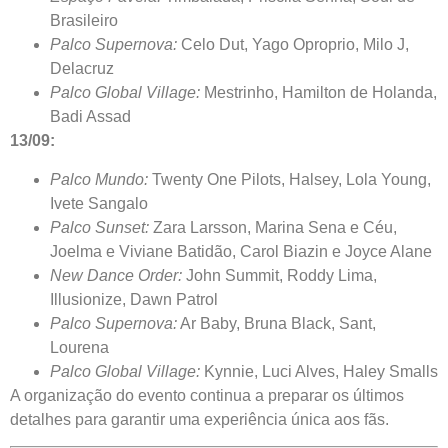
Brasileiro
Palco Supernova:
Celo Dut, Yago Oproprio, Milo J,
Delacruz
Palco Global Village:
Mestrinho, Hamilton de Holanda,
Badi Assad
13/09:
Palco Mundo:
Twenty One Pilots, Halsey, Lola Young,
Ivete Sangalo
Palco Sunset:
Zara Larsson, Marina Sena e Céu,
Joelma e Viviane Batidão, Carol Biazin e Joyce Alane
New Dance Order:
John Summit, Roddy Lima,
Illusionize, Dawn Patrol
Palco Supernova:
Ar Baby, Bruna Black, Sant,
Lourena
Palco Global Village:
Kynnie, Luci Alves, Haley Smalls
A organização do evento continua a preparar os últimos
detalhes para garantir uma experiência única aos fãs.