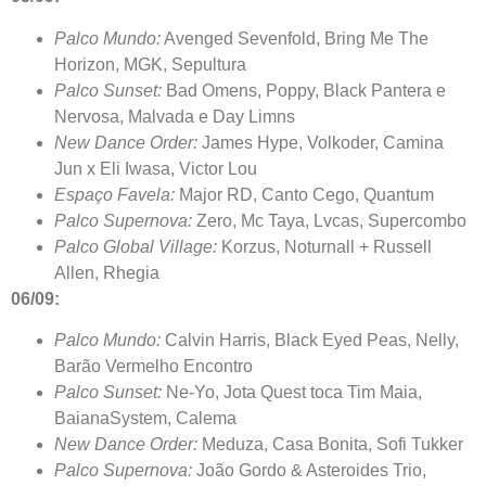
Palco Mundo:
Avenged Sevenfold, Bring Me The
Horizon, MGK, Sepultura
Palco Sunset:
Bad Omens, Poppy, Black Pantera e
Nervosa, Malvada e Day Limns
New Dance Order:
James Hype, Volkoder, Camina
Jun x Eli Iwasa, Victor Lou
Espaço Favela:
Major RD, Canto Cego, Quantum
Palco Supernova:
Zero, Mc Taya, Lvcas, Supercombo
Palco Global Village:
Korzus, Noturnall + Russell
Allen, Rhegia
06/09:
Palco Mundo:
Calvin Harris, Black Eyed Peas, Nelly,
Barão Vermelho Encontro
Palco Sunset:
Ne-Yo, Jota Quest toca Tim Maia,
BaianaSystem, Calema
New Dance Order:
Meduza, Casa Bonita, Sofi Tukker
Palco Supernova:
João Gordo & Asteroides Trio,