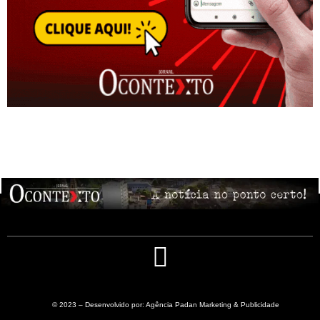
© 2023 – Desenvolvido por: Agência Padan Marketing & Publicidade