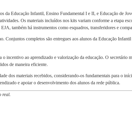
nos da Educação Infantil, Ensino Fundamental I e II, e Educação de Jov
tividades. Os materiais incluídos nos kits variam conforme a etapa esco
I e EJA, também há instrumentos como esquadros, transferidores e compa
sino. Conjuntos completos são entregues aos alunos da Educação Infanti
ara o incentivo ao aprendizado e valorização da educação. O secretário
idos de maneira eficiente.
de dos materiais recebidos, considerando-os fundamentais para o início
endizado e apoiar o desenvolvimento dos alunos da rede pública.
 real.