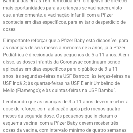
Bambuí das 9h às 16h. A medida tem o objetivo de oferecer
mais oportunidades para as crianças se vacinarem, visto
que, anteriormente, a vacinação infantil com a Pfizer
acontecia em dias específicos, para evitar o desperdício de
doses.
É importante reforçar que a Pfizer Baby está disponível para
as crianças de seis meses a menores de 5 anos; já a Pfizer
Pediátrica é direcionada aos pequenos de 5 a 11 anos. Além
disso, as doses infantis da Coronavac continuam sendo
aplicadas em dias específicos para o público de 3 a 11
anos: às segundas-feiras na USF Barroco; às terças-feiras na
USF Inoã 2; às quartas-feiras na USF Elenir Umbelino de
Mello (Flamengo); e às quintas-feiras na USF Bambuí.
Lembrando que as crianças de 3 a 11 anos devem receber a
dose de reforço, com aplicação após pelo menos quatro
meses da segunda dose. Os pequenos que iniciaram o
esquema vacinal com a Pfizer Baby devem receber três
doses da vacina, com intervalo mínimo de quatro semanas