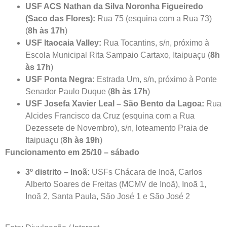
USF ACS Nathan da Silva Noronha Figueiredo
(Saco das Flores):
Rua 75 (esquina com a Rua 73)
(
8h às 17h
)
USF Itaocaia Valley:
Rua Tocantins, s/n, próximo à
Escola Municipal Rita Sampaio Cartaxo, Itaipuaçu (
8h
às 17h
)
USF Ponta Negra:
Estrada Um, s/n, próximo à Ponte
Senador Paulo Duque (
8h às 17h
)
USF Josefa Xavier Leal – São Bento da Lagoa:
Rua
Alcides Francisco da Cruz (esquina com a Rua
Dezessete de Novembro), s/n, loteamento Praia de
Itaipuaçu (
8h às 19h
)
Funcionamento em 25/10 – sábado
3º distrito – Inoã:
USFs Chácara de Inoã, Carlos
Alberto Soares de Freitas (MCMV de Inoã), Inoã 1,
Inoã 2, Santa Paula, São José 1 e São José 2