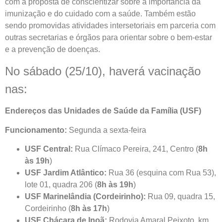
com a proposta de conscientizar sobre a importância da
imunização e do cuidado com a saúde. Também estão
sendo promovidas atividades intersetoriais em parceria com
outras secretarias e órgãos para orientar sobre o bem-estar
e a prevenção de doenças.
No sábado (25/10), haverá vacinação
nas:
Endereços das Unidades de Saúde da Família (USF)
Funcionamento:
Segunda a sexta-feira
USF Central:
Rua Clímaco Pereira, 241, Centro (
8h
às 19h
)
USF Jardim Atlântico:
Rua 36 (esquina com Rua 53),
lote 01, quadra 206 (
8h às 19h
)
USF Marinelândia (Cordeirinho):
Rua 09, quadra 15,
Cordeirinho (
8h às 17h
)
USF Chácara de Inoã:
Rodovia Amaral Peixoto, km