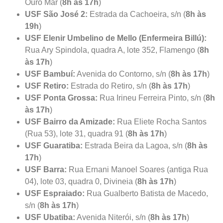
Ouro Mar (
8h às 17h
)
USF São José 2:
Estrada da Cachoeira, s/n (
8h às
19h
)
USF Elenir Umbelino de Mello (Enfermeira Billú):
Rua Ary Spindola, quadra A, lote 352, Flamengo (
8h
às 17h
)
USF Bambuí:
Avenida do Contorno, s/n (
8h às 17h
)
USF Retiro:
Estrada do Retiro, s/n (
8h às 17h
)
USF Ponta Grossa:
Rua Irineu Ferreira Pinto, s/n (
8h
às 17h
)
USF Bairro da Amizade:
Rua Eliete Rocha Santos
(Rua 53), lote 31, quadra 91 (
8h às 17h
)
USF Guaratiba:
Estrada Beira da Lagoa, s/n (
8h às
17h
)
USF Barra:
Rua Ernani Manoel Soares (antiga Rua
04), lote 03, quadra 0, Divineia (
8h às 17h
)
USF Espraiado:
Rua Gualberto Batista de Macedo,
s/n (
8h às 17h
)
USF Ubatiba:
Avenida Niterói, s/n (
8h às 17h
)