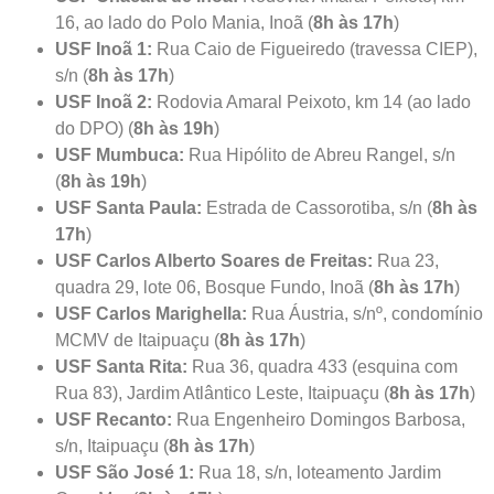
16, ao lado do Polo Mania, Inoã (
8h às 17h
)
USF Inoã 1:
Rua Caio de Figueiredo (travessa CIEP),
s/n (
8h às 17h
)
USF Inoã 2:
Rodovia Amaral Peixoto, km 14 (ao lado
do DPO) (
8h às 19h
)
USF Mumbuca:
Rua Hipólito de Abreu Rangel, s/n
(
8h às 19h
)
USF Santa Paula:
Estrada de Cassorotiba, s/n (
8h às
17h
)
USF Carlos Alberto Soares de Freitas:
Rua 23,
quadra 29, lote 06, Bosque Fundo, Inoã (
8h às 17h
)
USF Carlos Marighella:
Rua Áustria, s/nº, condomínio
MCMV de Itaipuaçu (
8h às 17h
)
USF Santa Rita:
Rua 36, quadra 433 (esquina com
Rua 83), Jardim Atlântico Leste, Itaipuaçu (
8h às 17h
)
USF Recanto:
Rua Engenheiro Domingos Barbosa,
s/n, Itaipuaçu (
8h às 17h
)
USF São José 1:
Rua 18, s/n, loteamento Jardim