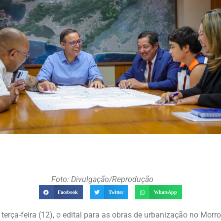
Foto: Divulgação/Reprodução
Facebook
Twitter
WhatsApp
a terça-feira (12), o edital para as obras de urbanização no Mor