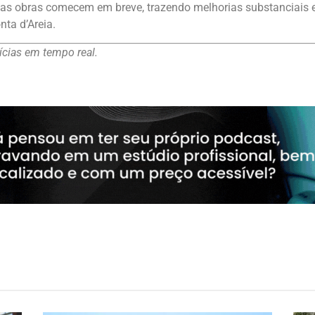
 as obras comecem em breve, trazendo melhorias substanciais e
nta d’Areia.
cias em tempo real.