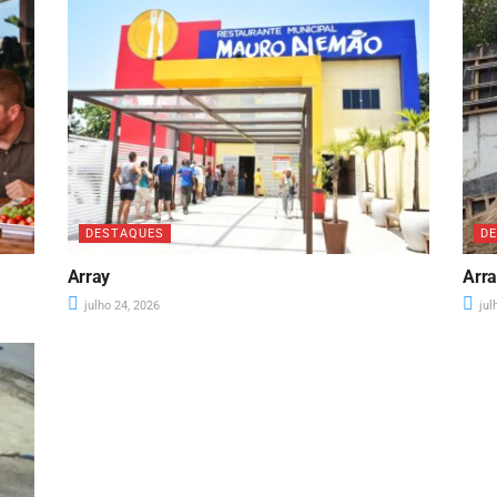
DESTAQUES
D
Array
Arr
julho 24, 2026
jul