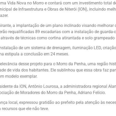
rama Vida Nova no Morro e contará com um investimento total 
cipal de Infraestrutura e Obras de Niterói (ION), incluindo melh
azer.
irante, a implantação de um plano inclinado visando melhorar o
erão requalificadas 89 escadarias com a instalação de guarda-
através de técnicas como cortina atirantada e solo grampead
 instalação de um sistema de drenagem, iluminação LED, criaçã
ama estipula a conclusão em 24 meses.
relevância desse projeto para o Morro da Penha, uma região histó
ade de vida dos habitantes. Ele sublinhou que essa obra faz par
um modelo exemplar.
idente da ION, Antônio Lourosa, a administradora regional Alan
ociação de Moradores do Morro da Penha, Adriano Felício.
ança local, expressou gratidão ao prefeito pela atenção às ne
 recursos que ele não teve.