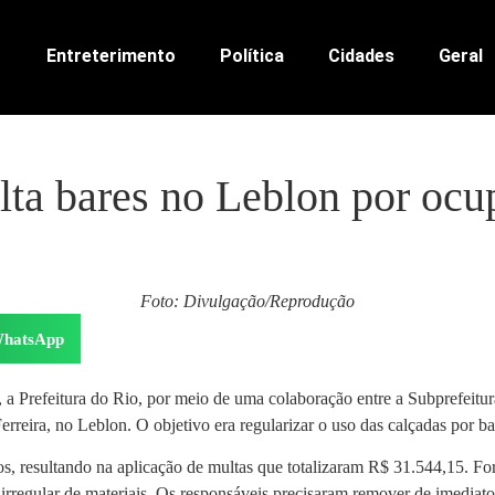
Entreterimento
Política
Cidades
Geral
lta bares no Leblon por ocu
Foto: Divulgação/Reprodução
hatsApp
), a Prefeitura do Rio, por meio de uma colaboração entre a Subprefeit
reira, no Leblon. O objetivo era regularizar o uso das calçadas por bar
os, resultando na aplicação de multas que totalizaram R$ 31.544,15. Fo
rregular de materiais. Os responsáveis precisaram remover de imediato 