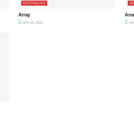
DESTAQUES
D
Array
Arr
julho 24, 2026
jul