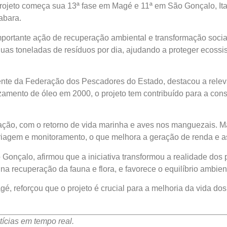
 projeto começa sua 13ª fase em Magé e 11ª em São Gonçalo, It
abara.
portante ação de recuperação ambiental e transformação soci
, duas toneladas de resíduos por dia, ajudando a proteger ecossi
dente da Federação dos Pescadores do Estado, destacou a relev
amento de óleo em 2000, o projeto tem contribuído para a con
ação, com o retorno de vida marinha e aves nos manguezais. Ma
 triagem e monitoramento, o que melhora a geração de renda e a
o Gonçalo, afirmou que a iniciativa transformou a realidade dos
na recuperação da fauna e flora, e favorece o equilíbrio ambient
agé, reforçou que o projeto é crucial para a melhoria da vida d
ícias em tempo real.