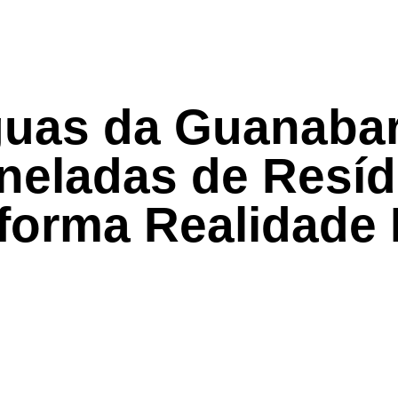
guas da Guanabar
oneladas de Resí
forma Realidade 