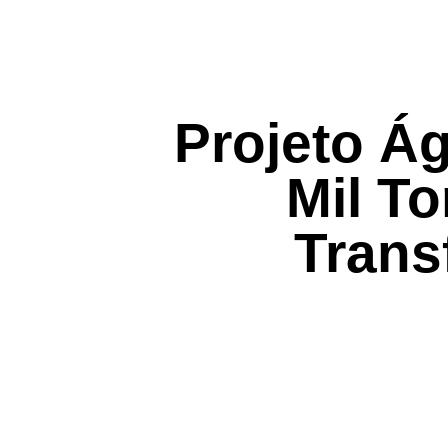
Projeto Á
Mil T
Trans