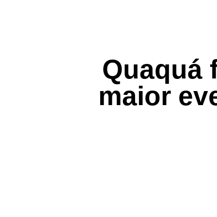
Quaquá f
maior ev