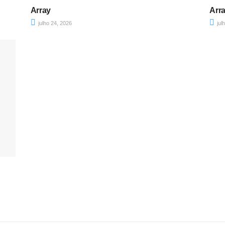
Array
Arr
julho 24, 2026
jul