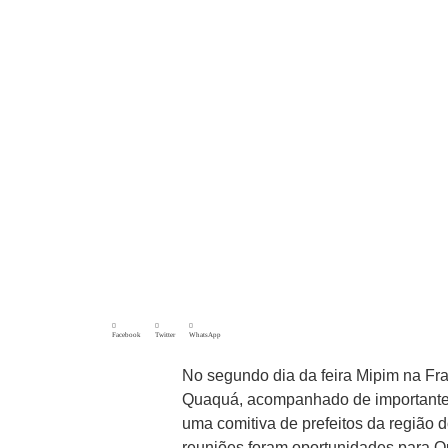
Facebook
Twitter
WhatsApp
No segundo dia da feira Mipim na Fra
Quaquá, acompanhado de importantes f
uma comitiva de prefeitos da região 
reuniões foram oportunidades para Q