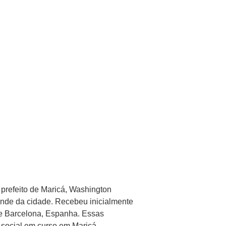
 prefeito de Maricá, Washington
ande da cidade. Recebeu inicialmente
 de Barcelona, Espanha. Essas
 social em curso em Maricá.