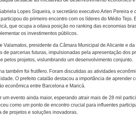
briela Lopes Siqueira, o secretário executivo Arlen Pereira e
 participou do primeiro encontro com os líderes do Médio Tejo.
cá, que ocupa a oitava posição no ranking das economias brasil
lementar os investimentos públicos.
 Valamatos, presidente da Câmara Municipal de Alicante e d
s de parcerias futuras, impulsionadas pela apresentação dos p
se pelos projetos, vislumbrando um desenvolvimento conjunto.
a também foi frutífero. Foram discutidas as atividades econômi
a cidade. O prefeito catalão destacou a importância de aprende
ção econômica entre Barcelona e Maricá.
 um evento ainda maior, esperando atrair mais de 28 mil parti
ceu como um ponto de encontro crucial para influentes particip
 de projetos e soluções inovadoras.