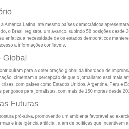
ório
ra a América Latina, até mesmo países democráticos apresenta
do, o Brasil registrou um avanço, subindo 58 posições desde 
meu enfatiza a necessidade de os estados democráticos manterem
acesso a informações confiáveis.
 Global
ontribuíram para a deterioração global da liberdade de impre
rmação, cimentam a percepção de que o jornalismo está mais 
s crises, com países como Estados Unidos, Argentina, Peru e 
perigosos para jornalistas, com mais de 150 mortes desde 20
as Futuras
stura pró-ativa, promovendo um ambiente favorável ao exercíci
rmas e inteligência artificial, além de políticas que incentivem 