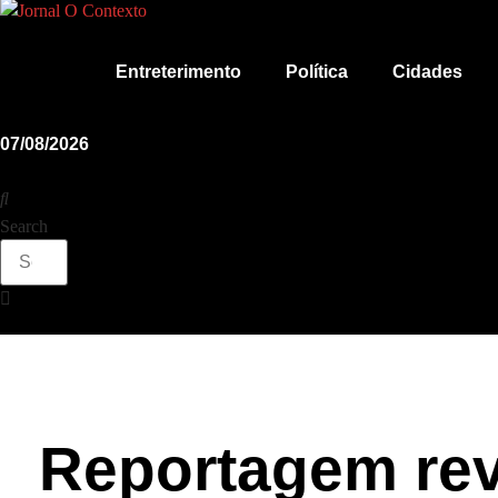
Ir
para
o
Entreterimento
Política
Cidades
conteúdo
07/08/2026
Search
Reportagem reve