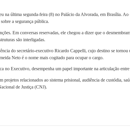
na última segunda-feira (8) no Palácio da Alvorada, em Brasília. Ao c
 sobre a segurança pública.
nções. Em conversas reservadas, ele chegou a dizer que o desmembrame
truturas são interligadas.
nência do secretário-executivo Ricardo Cappelli, cujo destino se torno
eida Neto é o nome mais cogitado para ocupar o cargo.
gica no Executivo, desempenha um papel importante na articulação entre
projetos relacionados ao sistema prisional, audiência de custódia, saú
acional de Justiça (CNJ).