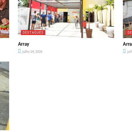
DESTAQUES
D
Array
Arr
julho 24, 2026
jul