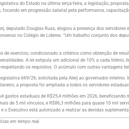
slativa do Estado na última terça-feira, a legislação, proposta 
s, focando em progressão salarial pela performance, capacitação
erj, deputado Douglas Ruas, elogiou a presença dos servidores 
consenso no Colégio de Líderes. “Um trabalho conjunto dos dep
s de exercício, condicionado a critérios como obtenção de res
enalidades. A lei estipula um adicional de 10% a cada triênio, 
 respeitando os requisitos. O acúmulo com outras vantagens te
egislativa 669/26, solicitada pela Alerj ao governador interino.
aneiro, a proposta foi ampliada a todos os servidores estaduai
revê gastos estaduais de R$25,4 milhões em 2026, beneficiando m
mais de 5 mil vínculos, e R$86,3 milhões para quase 10 mil ser
 e o Executivo está autorizado a realizar as devidas suplementa
cias em tempo real.