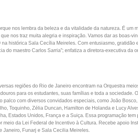
porque nos lembra da beleza e da vitalidade da natureza. É um
que nos traz muita alegria e inspiração. Vamos dar as boas-vi
 na histórica Sala Cecília Meireles. Com entusiasmo, gratidão
ia do maestro Carlos Sarria”; enfatiza a diretora-executiva da 
versas regiões do Rio de Janeiro encontram na Orquestra mei
uradouros para os estudantes, suas famílias e toda a sociedade.
m o palco com diversos convidados especiais, como João Bosco, 
lho, Toquinho, Zélia Duncan, Hamilton de Holanda e Lucy Alv
ha, Estados Unidos, França e a Suiça. Essa programação tem p
por meio da Lei Federal de Incentivo à Cultura. Recebe apoio Ins
 Janeiro, Funarj e Sala Cecilia Meireles.