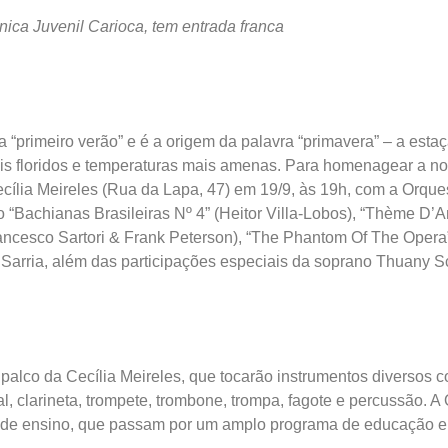
nica Juvenil Carioca, tem entrada franca
ca “primeiro verão” e é a origem da palavra “primavera” – a est
ais floridos e temperaturas mais amenas. Para homenagear a n
ecília Meireles (Rua da Lapa, 47) em 19/9, às 19h, com a Orque
o “Bachianas Brasileiras Nº 4” (Heitor Villa-Lobos), “Thème D’
ancesco Sartori & Frank Peterson), “The Phantom Of The Opera”
 Sarria, além das participações especiais da soprano Thuany S
palco da Cecília Meireles, que tocarão instrumentos diversos com
al, clarineta, trompete, trombone, trompa, fagote e percussão. A
a de ensino, que passam por um amplo programa de educação e