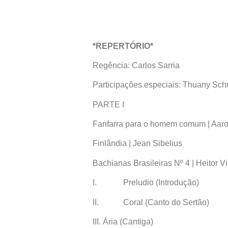
*REPERTÓRIO*
Regência: Carlos Sarria
Participações especiais: Thuany Sch
PARTE I
Fanfarra para o homem comum | Aar
Finlândia | Jean Sibelius
Bachianas Brasileiras Nº 4 | Heitor V
I. Preludio (Introdução)
II. Coral (Canto do Sertão)
III. Ária (Cantiga)