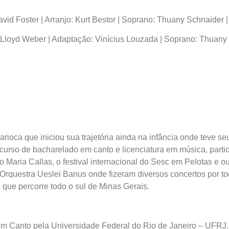
vid Foster | Arranjo: Kurt Bestor | Soprano: Thuany Schnaider 
loyd Weber | Adaptação: Vinícius Louzada | Soprano: Thuany 
oca que iniciou sua trajetória ainda na infância onde teve seu
curso de bacharelado em canto e licenciatura em música, part
co Maria Callas, o festival internacional do Sesc em Pelotas e o
 Orquestra Ueslei Banus onde fizeram diversos concertos por tod
que percorre todo o sul de Minas Gerais.
em Canto pela Universidade Federal do Rio de Janeiro – UFRJ