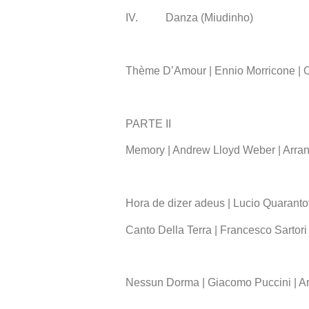
IV. Danza (Miudinho)
Thème D’Amour | Ennio Morricone | 
PARTE II
Memory | Andrew Lloyd Weber | Arran
Hora de dizer adeus | Lucio Quarantot
Canto Della Terra | Francesco Sartor
Nessun Dorma | Giacomo Puccini | Arr