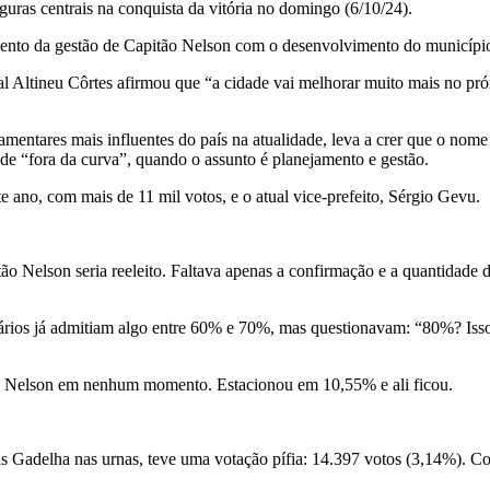
iguras centrais na conquista da vitória no domingo (6/10/24).
nto da gestão de Capitão Nelson com o desenvolvimento do município. D
l Altineu Côrtes afirmou que “a cidade vai melhorar muito mais no p
lamentares mais influentes do país na atualidade, leva a crer que o no
e “fora da curva”, quando o assunto é planejamento e gestão.
 ano, com mais de 11 mil votos, e o atual vice-prefeito, Sérgio Gevu.
 Nelson seria reeleito. Faltava apenas a confirmação e a quantidade d
sários já admitiam algo entre 60% e 70%, mas questionavam: “80%? Iss
o Nelson em nenhum momento. Estacionou em 10,55% e ali ficou.
Gadelha nas urnas, teve uma votação pífia: 14.397 votos (3,14%). Com