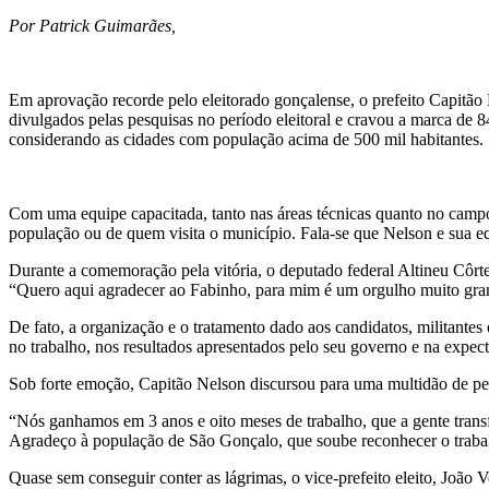
Por Patrick Guimarães,
Em aprovação recorde pelo eleitorado gonçalense, o prefeito Capitão
divulgados pelas pesquisas no período eleitoral e cravou a marca de 
considerando as cidades com população acima de 500 mil habitantes.
Com uma equipe capacitada, tanto nas áreas técnicas quanto no campo
população ou de quem visita o município. Fala-se que Nelson e sua eq
Durante a comemoração pela vitória, o deputado federal Altineu Côr
“Quero aqui agradecer ao Fabinho, para mim é um orgulho muito grand
De fato, a organização e o tratamento dado aos candidatos, militantes
no trabalho, nos resultados apresentados pelo seu governo e na expec
Sob forte emoção, Capitão Nelson discursou para uma multidão de p
“Nós ganhamos em 3 anos e oito meses de trabalho, que a gente tran
Agradeço à população de São Gonçalo, que soube reconhecer o trabalh
Quase sem conseguir conter as lágrimas, o vice-prefeito eleito, João