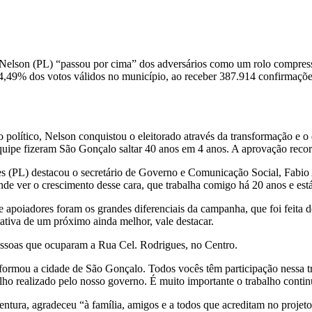
 Nelson (PL) “passou por cima” dos adversários como um rolo compress
84,49% dos votos válidos no município, ao receber 387.914 confirmaçõe
 político, Nelson conquistou o eleitorado através da transformação e o
uipe fizeram São Gonçalo saltar 40 anos em 4 anos. A aprovação record
tes (PL) destacou o secretário de Governo e Comunicação Social, Fabi
e ver o crescimento desse cara, que trabalha comigo há 20 anos e está
 e apoiadores foram os grandes diferenciais da campanha, que foi feita 
tativa de um próximo ainda melhor, vale destacar.
essoas que ocuparam a Rua Cel. Rodrigues, no Centro.
sformou a cidade de São Gonçalo. Todos vocês têm participação nessa 
o realizado pelo nosso governo. É muito importante o trabalho continu
 Ventura, agradeceu “à família, amigos e a todos que acreditam no proj