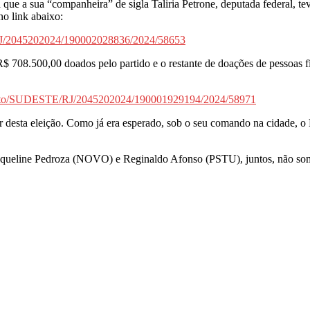
que a sua “companheira” de sigla Taliria Petrone, deputada federal, te
no link abaixo:
E/RJ/2045202024/190002028836/2024/58653
$ 708.500,00 doados pelo partido e o restante de doações de pessoas f
andidato/SUDESTE/RJ/2045202024/190001929194/2024/58971
nor desta eleição. Como já era esperado, sob o seu comando na cidade
Jaqueline Pedroza (NOVO) e Reginaldo Afonso (PSTU), juntos, não so