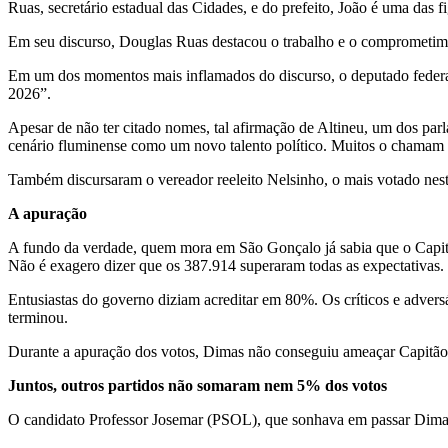
Ruas, secretário estadual das Cidades, e do prefeito, João é uma das f
Em seu discurso, Douglas Ruas destacou o trabalho e o comprometime
Em um dos momentos mais inflamados do discurso, o deputado federa
2026”.
Apesar de não ter citado nomes, tal afirmação de Altineu, um dos par
cenário fluminense como um novo talento político. Muitos o chamam d
Também discursaram o vereador reeleito Nelsinho, o mais votado neste
A apuração
A fundo da verdade, quem mora em São Gonçalo já sabia que o Capitão
Não é exagero dizer que os 387.914 superaram todas as expectativas.
Entusiastas do governo diziam acreditar em 80%. Os críticos e adver
terminou.
Durante a apuração dos votos, Dimas não conseguiu ameaçar Capitã
Juntos, outros partidos não somaram nem 5% dos votos
O candidato Professor Josemar (PSOL), que sonhava em passar Dimas 