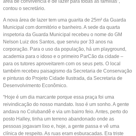
área de convivência e de lazer para todas as famílias”,
contou o secretário.
A nova área de lazer tem uma guarita de 25m² da Guarda
Municipal com dormitório e banheiro. A sede da quarta
inspetoria da Guarda Municipal recebeu o nome do GM
Nelson Luiz dos Santos, que serviu por 33 anos na
corporação. Para o uso da população, há um playground,
academia para o idoso e o primeiro ParCão da cidade –
para os tutores aproveitarem com os seus pets. O local
também recebeu paisagismo da Secretaria de Conservação
e pinturas do Projeto Cidade Ilustrada, da Secretaria de
Desenvolvimento Econômico.
“Hoje é um dia marcante porque essa praça foi uma
reivindicação do nosso mandato. Isso é um sonho. A gente
andava no Colubandê e via um bairro feio. Antes, perto do
posto Halley, tinha um terreno abandonado onde as
pessoas jogavam lixo e, hoje, a gente passa e vê uma
clínica de respeito. As ruas eram esburacadas. Era triste