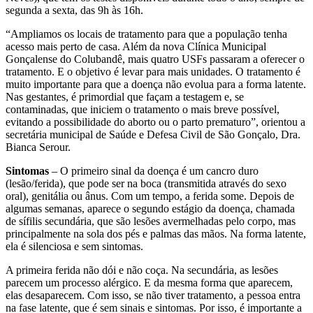
segunda a sexta, das 9h às 16h.
“Ampliamos os locais de tratamento para que a população tenha
acesso mais perto de casa. Além da nova Clínica Municipal
Gonçalense do Colubandê, mais quatro USFs passaram a oferecer o
tratamento. E o objetivo é levar para mais unidades. O tratamento é
muito importante para que a doença não evolua para a forma latente.
Nas gestantes, é primordial que façam a testagem e, se
contaminadas, que iniciem o tratamento o mais breve possível,
evitando a possibilidade do aborto ou o parto prematuro”, orientou a
secretária municipal de Saúde e Defesa Civil de São Gonçalo, Dra.
Bianca Serour.
Sintomas
– O primeiro sinal da doença é um cancro duro
(lesão/ferida), que pode ser na boca (transmitida através do sexo
oral), genitália ou ânus. Com um tempo, a ferida some. Depois de
algumas semanas, aparece o segundo estágio da doença, chamada
de sífilis secundária, que são lesões avermelhadas pelo corpo, mas
principalmente na sola dos pés e palmas das mãos. Na forma latente,
ela é silenciosa e sem sintomas.
A primeira ferida não dói e não coça. Na secundária, as lesões
parecem um processo alérgico. E da mesma forma que aparecem,
elas desaparecem. Com isso, se não tiver tratamento, a pessoa entra
na fase latente, que é sem sinais e sintomas. Por isso, é importante a