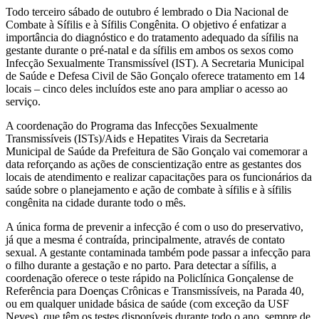
Todo terceiro sábado de outubro é lembrado o Dia Nacional de
Combate à Sífilis e à Sífilis Congênita. O objetivo é enfatizar a
importância do diagnóstico e do tratamento adequado da sífilis na
gestante durante o pré-natal e da sífilis em ambos os sexos como
Infecção Sexualmente Transmissível (IST). A Secretaria Municipal
de Saúde e Defesa Civil de São Gonçalo oferece tratamento em 14
locais – cinco deles incluídos este ano para ampliar o acesso ao
serviço.
A coordenação do Programa das Infecções Sexualmente
Transmissíveis (ISTs)/Aids e Hepatites Virais da Secretaria
Municipal de Saúde da Prefeitura de São Gonçalo vai comemorar a
data reforçando as ações de conscientização entre as gestantes dos
locais de atendimento e realizar capacitações para os funcionários da
saúde sobre o planejamento e ação de combate à sífilis e à sífilis
congênita na cidade durante todo o mês.
A única forma de prevenir a infecção é com o uso do preservativo,
já que a mesma é contraída, principalmente, através de contato
sexual. A gestante contaminada também pode passar a infecção para
o filho durante a gestação e no parto. Para detectar a sífilis, a
coordenação oferece o teste rápido na Policlínica Gonçalense de
Referência para Doenças Crônicas e Transmissíveis, na Parada 40,
ou em qualquer unidade básica de saúde (com exceção da USF
Neves), que têm os testes disponíveis durante todo o ano, sempre de