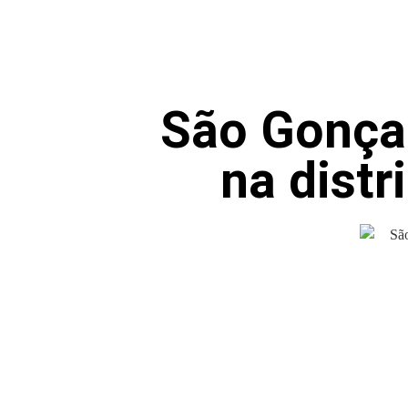
São Gonçal
na distr