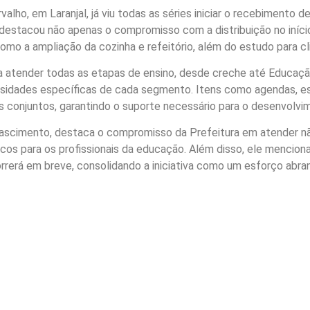
alho, em Laranjal, já viu todas as séries iniciar o recebimento d
 destacou não apenas o compromisso com a distribuição no iníc
mo a ampliação da cozinha e refeitório, além do estudo para cl
a atender todas as etapas de ensino, desde creche até Educaçã
idades específicas de cada segmento. Itens como agendas, esto
 conjuntos, garantindo o suporte necessário para o desenvolvim
Nascimento, destaca o compromisso da Prefeitura em atender 
cos para os profissionais da educação. Além disso, ele menciona
rrerá em breve, consolidando a iniciativa como um esforço abr