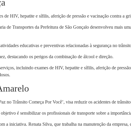
ça
 de HIV, hepatite e sífilis, aferição de pressão e vacinação contra a gr
etaria de Transportes da Prefeitura de São Gonçalo desenvolveu mais u
atividades educativas e preventivas relacionadas à segurança no trâns
uez, destacando os perigos da combinação de álcool e direção.
erviços, incluindo exames de HIV, hepatite e sífilis, aferição de press
dosos.
 Amarelo
z no Trânsito Começa Por Você’, visa reduzir os acidentes de trânsito
bjetivo é sensibilizar os profissionais de transporte sobre a importânc
m a iniciativa. Renata Silva, que trabalha na manutenção da empresa, d