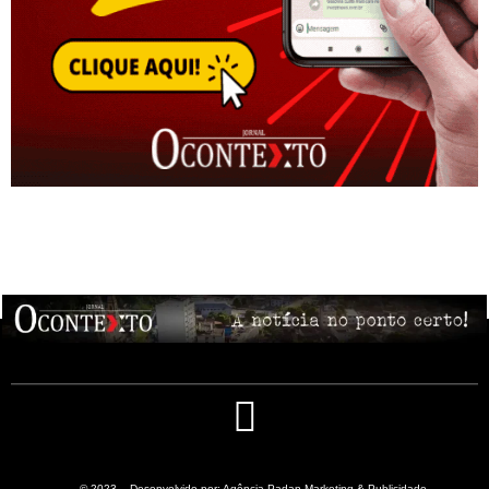
© 2023 – Desenvolvido por: Agência Padan Marketing & Publicidade