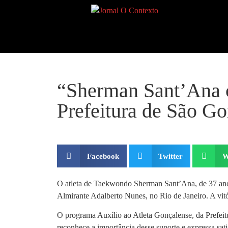
“Sherman Sant’Ana c
Prefeitura de São G
Facebook
Twitter
W
O atleta de Taekwondo Sherman Sant’Ana, de 37 an
Almirante Adalberto Nunes, no Rio de Janeiro. A vit
O programa Auxílio ao Atleta Gonçalense, da Prefeitur
reconhece a importância desse suporte e expressa sat