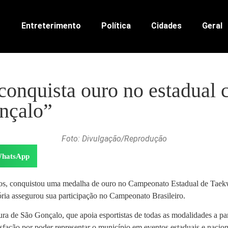
Entreterimento
Política
Cidades
Geral
onquista ouro no estadual 
onçalo”
Foto: Divulgação/Reprodução
hatsApp
os, conquistou uma medalha de ouro no Campeonato Estadual de Taekw
ória assegurou sua participação no Campeonato Brasileiro.
a de São Gonçalo, que apoia esportistas de todas as modalidades a parti
isfação por poder representar o município em eventos estaduais e nacion