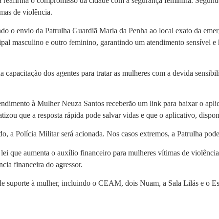
va reafirma o compromisso da cidade com a segurança feminina. Segund
mas de violência.
ndo o envio da Patrulha Guardiã Maria da Penha ao local exato da emer
cipal masculino e outro feminino, garantindo um atendimento sensível
a capacitação dos agentes para tratar as mulheres com a devida sensibil
ndimento à Mulher Neuza Santos receberão um link para baixar o aplica
atizou que a resposta rápida pode salvar vidas e que o aplicativo, disponí
o, a Polícia Militar será acionada. Nos casos extremos, a Patrulha pode
ei que aumenta o auxílio financeiro para mulheres vítimas de violênci
ncia financeira do agressor.
 de suporte à mulher, incluindo o CEAM, dois Nuam, a Sala Lilás e o 