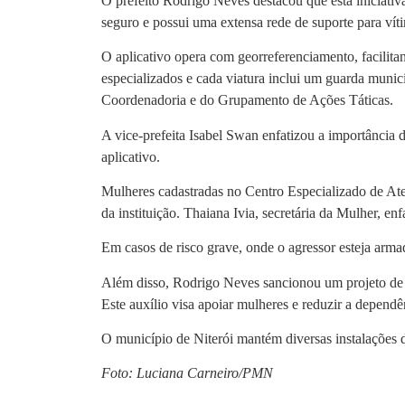
O prefeito Rodrigo Neves destacou que esta iniciati
seguro e possui uma extensa rede de suporte para víti
O aplicativo opera com georreferenciamento, facilita
especializados e cada viatura inclui um guarda muni
Coordenadoria e do Grupamento de Ações Táticas.
A vice-prefeita Isabel Swan enfatizou a importância d
aplicativo.
Mulheres cadastradas no Centro Especializado de Ate
da instituição. Thaiana Ivia, secretária da Mulher, enf
Em casos de risco grave, onde o agressor esteja armad
Além disso, Rodrigo Neves sancionou um projeto de l
Este auxílio visa apoiar mulheres e reduzir a dependê
O município de Niterói mantém diversas instalações
Foto: Luciana Carneiro/PMN