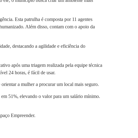
o ele, o município busca criar um ambiente mais
gência. Esta patrulha é composta por 11 agentes
 e humanizado. Além disso, contam com o apoio da
idade, destacando a agilidade e eficiência do
tivo após uma triagem realizada pela equipe técnica
vel 24 horas, é fácil de usar.
 orientar a mulher a procurar um local mais seguro.
a em 51%, elevando o valor para um salário mínimo.
Espaço Empreender.