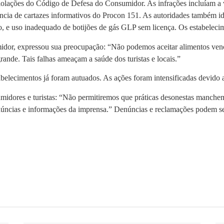
violações do Código de Defesa do Consumidor. As infrações incluíam a 
ncia de cartazes informativos do Procon 151. As autoridades também id
, e uso inadequado de botijões de gás GLP sem licença. Os estabelecim
idor, expressou sua preocupação: “Não podemos aceitar alimentos ve
nde. Tais falhas ameaçam a saúde dos turistas e locais.”
tabelecimentos já foram autuados. As ações foram intensificadas devido
umidores e turistas: “Não permitiremos que práticas desonestas manch
úncias e informações da imprensa.” Denúncias e reclamações podem se