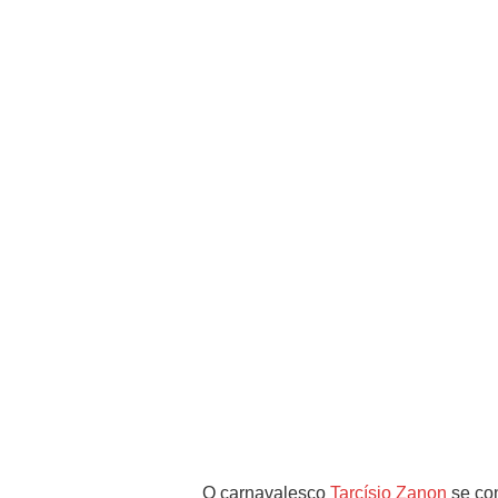
O carnavalesco
Tarcísio Zanon
se co