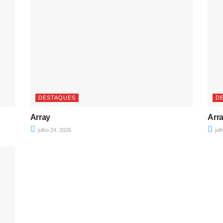
DESTAQUES
D
Array
Arr
julho 24, 2026
jul