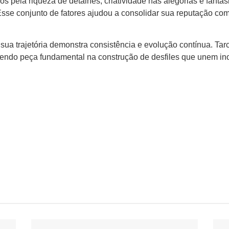
s pela riqueza de detalhes, criatividade nas alegorias e fanta
 Esse conjunto de fatores ajudou a consolidar sua reputação c
ua trajetória demonstra consistência e evolução contínua. Ta
sendo peça fundamental na construção de desfiles que unem in