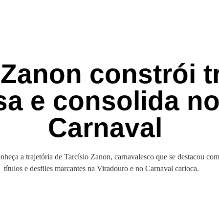
 Zanon constrói tr
osa e consolida n
Carnaval