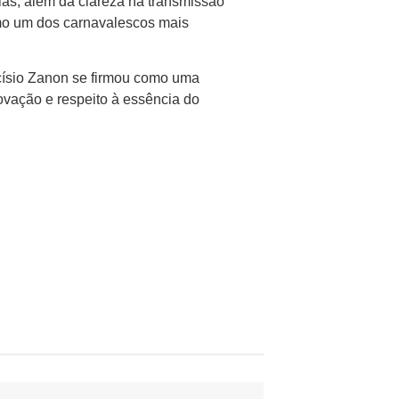
sias, além da clareza na transmissão
omo um dos carnavalescos mais
rcísio Zanon se firmou como uma
ovação e respeito à essência do