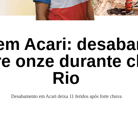
em Acari: desab
re onze durante 
Rio