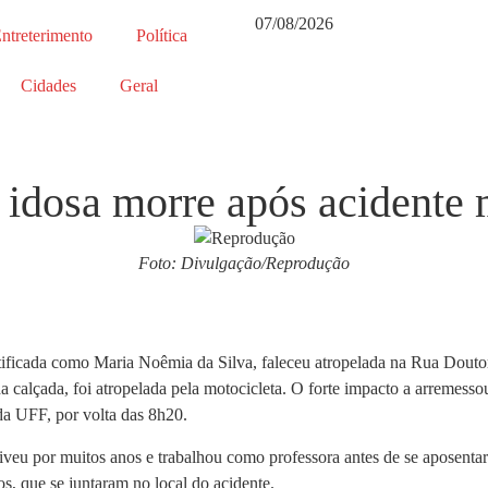
07/08/2026
ntreterimento
Política
Cidades
Geral
 idosa morre após acidente 
Foto: Divulgação/Reprodução
entificada como Maria Noêmia da Silva, faleceu atropelada na Rua Dou
da calçada, foi atropelada pela motocicleta. O forte impacto a arremess
da UFF, por volta das 8h20.
eu por muitos anos e trabalhou como professora antes de se aposentar. 
s, que se juntaram no local do acidente.