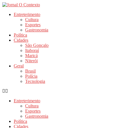
Ir
para
Entreterimento
o
Cultura
conteúdo
Esportes
Gastronomia
Política
Cidades
São Gonçalo
Itaboraí
Maricá
Niterói
Geral
Brasil
Polícia
Tecnologia
Entreterimento
Cultura
Esportes
Gastronomia
Política
Cidades